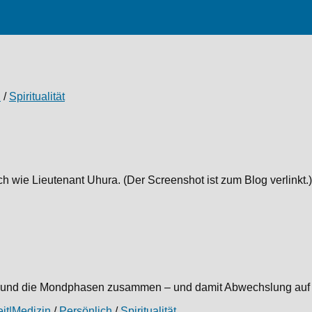
h
/
Spiritualität
ch wie Lieutenant Uhura. (Der Screenshot ist zum Blog verlinkt
nd die Mondphasen zusammen – und damit Abwechslung auf dein
it|Medizin
/
Persönlich
/
Spiritualität