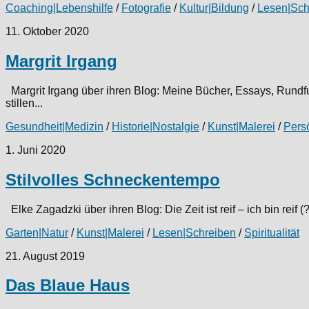
Coaching|Lebenshilfe
/
Fotografie
/
Kultur|Bildung
/
Lesen|Sch
11. Oktober 2020
Margrit Irgang
Margrit Irgang über ihren Blog: Meine Bücher, Essays, Rundfu
stillen...
Gesundheit|Medizin
/
Historie|Nostalgie
/
Kunst|Malerei
/
Pers
1. Juni 2020
Stilvolles Schneckentempo
Elke Zagadzki über ihren Blog: Die Zeit ist reif – ich bin re
Garten|Natur
/
Kunst|Malerei
/
Lesen|Schreiben
/
Spiritualität
21. August 2019
Das Blaue Haus