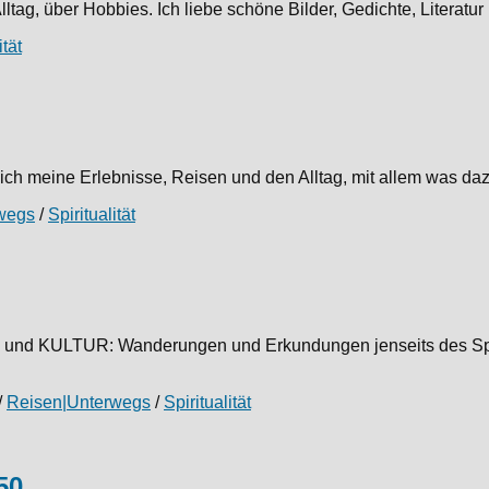
Alltag, über Hobbies. Ich liebe schöne Bilder, Gedichte, Literat
ität
h meine Erlebnisse, Reisen und den Alltag, mit allem was dazug
wegs
/
Spiritualität
nd KULTUR: Wanderungen und Erkundungen jenseits des Spie
/
Reisen|Unterwegs
/
Spiritualität
50