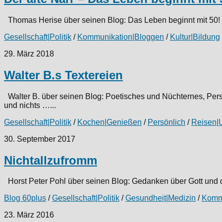
Thomas Herise über seinen Blog: Das Leben beginnt mit 50! Wa
Gesellschaft|Politik
/
Kommunikation|Bloggen
/
Kultur|Bildung
29. März 2018
Walter B.s Textereien
Walter B. über seinen Blog: Poetisches und Nüchternes, Per
und nichts …...
Gesellschaft|Politik
/
Kochen|Genießen
/
Persönlich
/
Reisen|
30. September 2017
Nichtallzufromm
Horst Peter Pohl über seinen Blog: Gedanken über Gott und di
Blog 60plus
/
Gesellschaft|Politik
/
Gesundheit|Medizin
/
Komm
23. März 2016