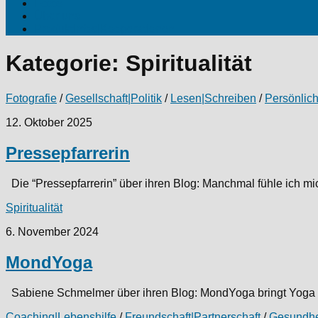
Fotos
Über uns
Produktinfos|Kooperationen
Kategorie:
Spiritualität
Fotografie
/
Gesellschaft|Politik
/
Lesen|Schreiben
/
Persönlic
12. Oktober 2025
Pressepfarrerin
Die “Pressepfarrerin” über ihren Blog: Manchmal fühle ich mi
Spiritualität
6. November 2024
MondYoga
Sabiene Schmelmer über ihren Blog: MondYoga bringt Yoga u
Coaching|Lebenshilfe
/
Freundschaft|Partnerschaft
/
Gesundhe