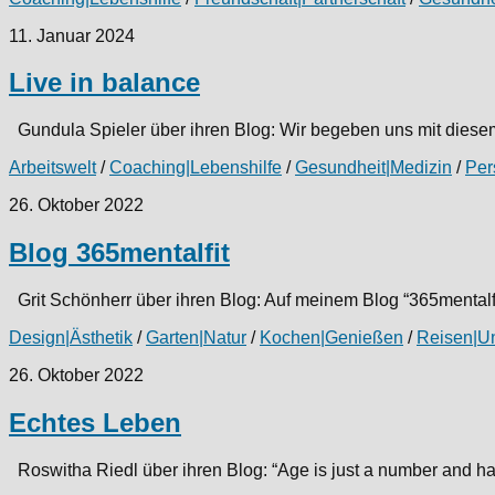
11. Januar 2024
Live in balance
Gundula Spieler über ihren Blog: Wir begeben uns mit diesem 
Arbeitswelt
/
Coaching|Lebenshilfe
/
Gesundheit|Medizin
/
Per
26. Oktober 2022
Blog 365mentalfit
Grit Schönherr über ihren Blog: Auf meinem Blog “365mentalf
Design|Ästhetik
/
Garten|Natur
/
Kochen|Genießen
/
Reisen|U
26. Oktober 2022
Echtes Leben
Roswitha Riedl über ihren Blog: “Age is just a number and has 