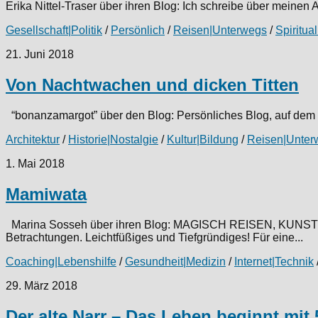
Erika Nittel-Traser über ihren Blog: Ich schreibe über meinen 
Gesellschaft|Politik
/
Persönlich
/
Reisen|Unterwegs
/
Spiritual
21. Juni 2018
Von Nachtwachen und dicken Titten
“bonanzamargot” über den Blog: Persönliches Blog, auf dem ic
Architektur
/
Historie|Nostalgie
/
Kultur|Bildung
/
Reisen|Unter
1. Mai 2018
Mamiwata
Marina Sosseh über ihren Blog: MAGISCH REISEN, KUNST u
Betrachtungen. Leichtfüßiges und Tiefgründiges! Für eine...
Coaching|Lebenshilfe
/
Gesundheit|Medizin
/
Internet|Technik
29. März 2018
Der alte Narr – Das Leben beginnt mit 