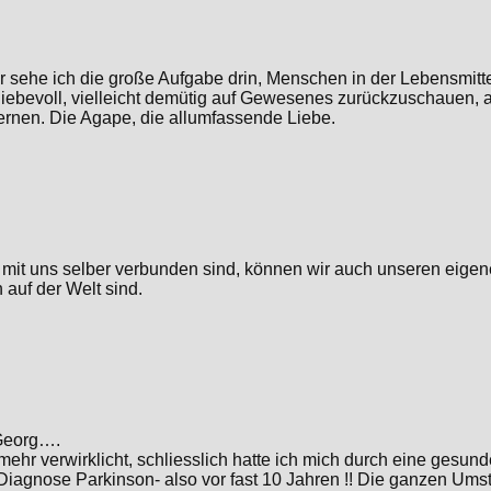
er sehe ich die große Aufgabe drin, Menschen in der Lebensmitte
liebevoll, vielleicht demütig auf Gewesenes zurückzuschauen, ab
rnen. Die Agape, die allumfassende Liebe.
r mit uns selber verbunden sind, können wir auch unseren eige
 auf der Welt sind.
 Georg….
s mehr verwirklicht, schliesslich hatte ich mich durch eine ges
 Diagnose Parkinson- also vor fast 10 Jahren !! Die ganzen Ums