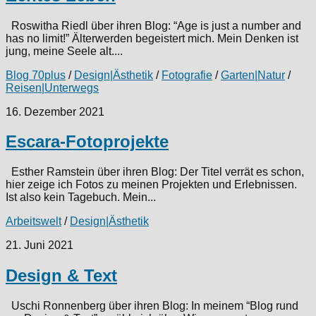
Roswitha Riedl über ihren Blog: “Age is just a number and
has no limit!” Älterwerden begeistert mich. Mein Denken ist
jung, meine Seele alt....
Blog 70plus
/
Design|Ästhetik
/
Fotografie
/
Garten|Natur
/
Reisen|Unterwegs
16. Dezember 2021
Escara-Fotoprojekte
Esther Ramstein über ihren Blog: Der Titel verrät es schon,
hier zeige ich Fotos zu meinen Projekten und Erlebnissen.
Ist also kein Tagebuch. Mein...
Arbeitswelt
/
Design|Ästhetik
21. Juni 2021
Design & Text
Uschi Ronnenberg über ihren Blog: In meinem “Blog rund