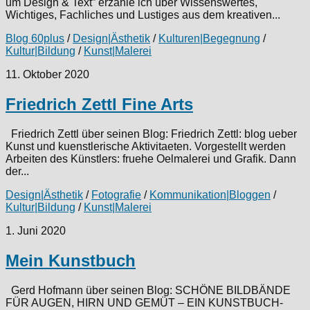
um Design & Text” erzähle ich über Wissenswertes,
Wichtiges, Fachliches und Lustiges aus dem kreativen...
Blog 60plus
/
Design|Ästhetik
/
Kulturen|Begegnung
/
Kultur|Bildung
/
Kunst|Malerei
11. Oktober 2020
Friedrich Zettl Fine Arts
Friedrich Zettl über seinen Blog: Friedrich Zettl: blog ueber
Kunst und kuenstlerische Aktivitaeten. Vorgestellt werden
Arbeiten des Künstlers: fruehe Oelmalerei und Grafik. Dann
der...
Design|Ästhetik
/
Fotografie
/
Kommunikation|Bloggen
/
Kultur|Bildung
/
Kunst|Malerei
1. Juni 2020
Mein Kunstbuch
Gerd Hofmann über seinen Blog: SCHÖNE BILDBÄNDE
FÜR AUGEN, HIRN UND GEMÜT – EIN KUNSTBUCH-