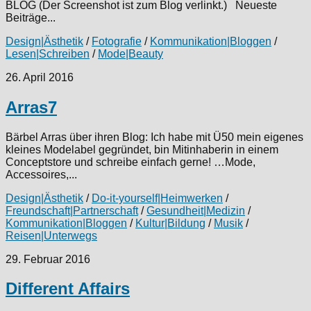
BLOG (Der Screenshot ist zum Blog verlinkt.) Neueste
Beiträge...
Design|Ästhetik
/
Fotografie
/
Kommunikation|Bloggen
/
Lesen|Schreiben
/
Mode|Beauty
26. April 2016
Arras7
Bärbel Arras über ihren Blog: Ich habe mit Ü50 mein eigenes
kleines Modelabel gegründet, bin Mitinhaberin in einem
Conceptstore und schreibe einfach gerne! …Mode,
Accessoires,...
Design|Ästhetik
/
Do-it-yourself|Heimwerken
/
Freundschaft|Partnerschaft
/
Gesundheit|Medizin
/
Kommunikation|Bloggen
/
Kultur|Bildung
/
Musik
/
Reisen|Unterwegs
29. Februar 2016
Different Affairs