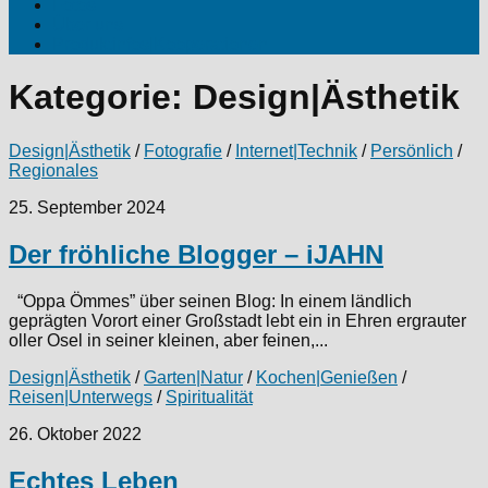
Fotos
Über uns
Produktinfos|Kooperationen
Kategorie:
Design|Ästhetik
Design|Ästhetik
/
Fotografie
/
Internet|Technik
/
Persönlich
/
Regionales
25. September 2024
Der fröhliche Blogger – iJAHN
“Oppa Ömmes” über seinen Blog: In einem ländlich
geprägten Vorort einer Großstadt lebt ein in Ehren ergrauter
oller Osel in seiner kleinen, aber feinen,...
Design|Ästhetik
/
Garten|Natur
/
Kochen|Genießen
/
Reisen|Unterwegs
/
Spiritualität
26. Oktober 2022
Echtes Leben