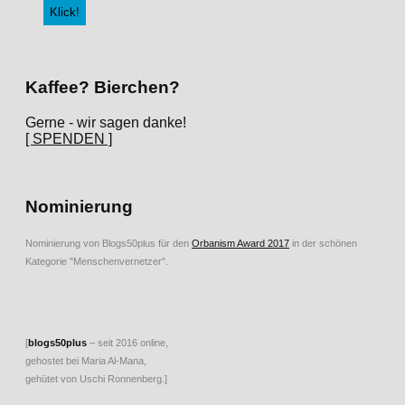
Kaffee? Bierchen?
Gerne - wir sagen danke!
[ SPENDEN ]
Nominierung
Nominierung von Blogs50plus für den
Orbanism Award 2017
in der schönen
Kategorie "Menschenvernetzer".
[
blogs50plus
– seit 2016 online,
gehostet bei Maria Al-Mana,
gehütet von Uschi Ronnenberg.]