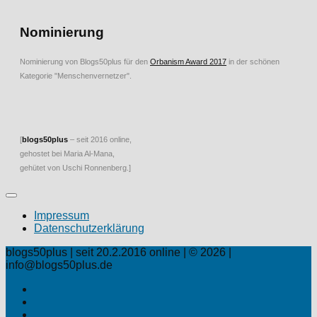
Nominierung
Nominierung von Blogs50plus für den
Orbanism Award 2017
in der schönen
Kategorie "Menschenvernetzer".
[
blogs50plus
– seit 2016 online,
gehostet bei Maria Al-Mana,
gehütet von Uschi Ronnenberg.]
Impressum
Datenschutzerklärung
blogs50plus | seit 20.2.2016 online | © 2026 |
info@blogs50plus.de