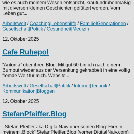
wie es auch meinem Wesen entspricht, krautundrübenmäßig
mit diversen kleinen Geschichten gefüttert werden. Vom
Leben gut...
Arbeitswelt
/
Coaching|Lebenshilfe
/
Familie|Generationen
/
Gesellschaft|Politik
/
Gesundheit|Medizin
12. Oktober 2025
Cafe Ruhepol
“Antonia” über ihren Blog: Mit gut 60 bin ich nach einem
Burnout wieder aus der Versenkung gekrabbelt in eine völlig
fremde Welt für mich. Website...
Arbeitswelt
/
Gesellschaft|Politik
/
Internet|Technik
/
Kommunikation|Bloggen
12. Oktober 2025
StefanPfeiffer.Blog
Stefan Pfeiffer aka DigitalNaiv über seinen Blog: Hier in
meinem „Block“ StefanPfeiffer.Blog (vorher DigitalNaiv.com)