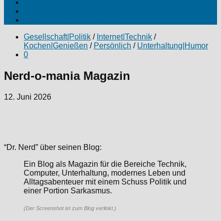
Fotos
Über uns
Produktinfos|Kooperationen
Gesellschaft|Politik
/
Internet|Technik
/
Kochen|Genießen
/
Persönlich
/
Unterhaltung|Humor
0
Nerd-o-mania Magazin
12. Juni 2026
“Dr. Nerd” über seinen Blog:
Ein Blog als Magazin für die Bereiche Technik,
Computer, Unterhaltung, modernes Leben und
Alltagsabenteuer mit einem Schuss Politik und
einer Portion Sarkasmus.
(Der Screenshot ist zum Blog verlinkt.)