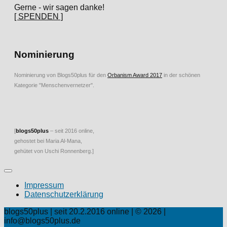
Gerne - wir sagen danke!
[ SPENDEN ]
Nominierung
Nominierung von Blogs50plus für den
Orbanism Award 2017
in der schönen
Kategorie "Menschenvernetzer".
[
blogs50plus
– seit 2016 online,
gehostet bei Maria Al-Mana,
gehütet von Uschi Ronnenberg.]
Impressum
Datenschutzerklärung
blogs50plus | seit 20.2.2016 online | © 2026 |
info@blogs50plus.de