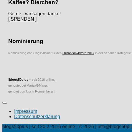
Kaffee? Bierchen?
Gerne - wir sagen danke!
[ SPENDEN ]
Nominierung
Nominierung von Blogs50plus für den
Orbanism Award 2017
in der schönen Kategorie
[
blogs50plus
– seit 2016 online,
gehostet bei Maria Al-Mana,
gehütet von Uschi Ronnenberg.]
Impressum
Datenschutzerklärung
blogs50plus | seit 20.2.2016 online | © 2026 | info@blogs50pl