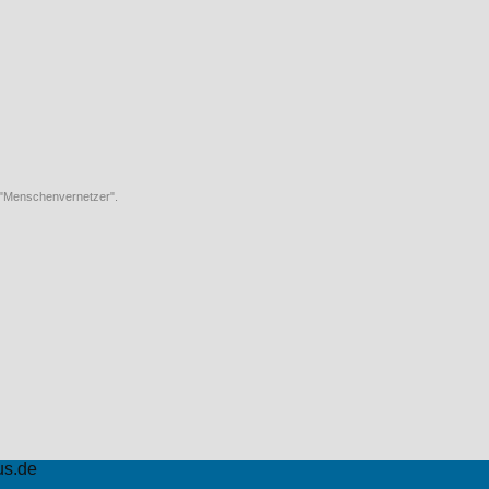
 "Menschenvernetzer".
us.de