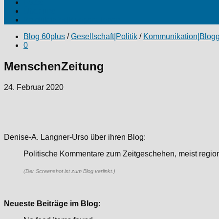
Fotos
Über uns
Produktinfos|Kooperationen
Blog 60plus
/
Gesellschaft|Politik
/
Kommunikation|Blog
0
MenschenZeitung
24. Februar 2020
Denise-A. Langner-Urso über ihren Blog:
Politische Kommentare zum Zeitgeschehen, meist regiona
(Der Screenshot ist zum Blog verlinkt.)
Neueste Beiträge im Blog: