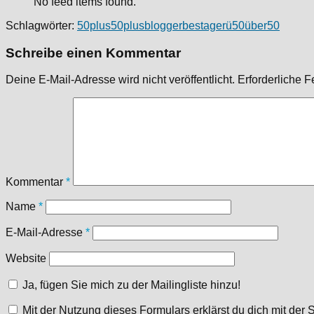
No feed items found.
Schlagwörter:
50plus
50plusblogger
bestager
ü50
über50
Schreibe einen Kommentar
Deine E-Mail-Adresse wird nicht veröffentlicht.
Erforderliche F
Kommentar
*
Name
*
E-Mail-Adresse
*
Website
Ja, fügen Sie mich zu der Mailingliste hinzu!
Mit der Nutzung dieses Formulars erklärst du dich mit de