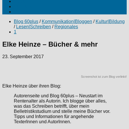
Fotos
Über uns
Produktinfos|Kooperationen
Blog 60plus
/
Kommunikation|Bloggen
/
Kultur|Bildung
/
Lesen|Schreiben
/
Regionales
1
Elke Heinze – Bücher & mehr
23. September 2017
Screenshot ist zum Blog verlinkt!
Elke Heinze über ihren Blog:
Autorenseite und Blog 60plus – Neustart im
Rentenalter als Autorin. Ich blogge über alles,
was das Schreiben betrifft, über mein
Belletristikstudium und stelle meine Bücher vor.
Tipps und Informationen für angehende
TexterInnen und AutorInnen.