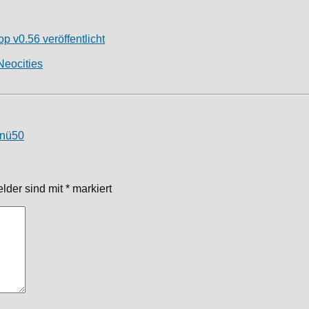
 v0.56 veröffentlicht
Neocities
en
ü50
elder sind mit
*
markiert