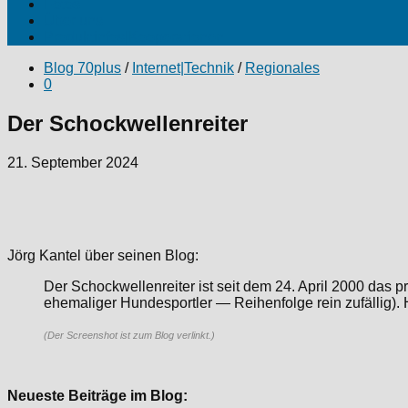
Fotos
Über uns
Produktinfos|Kooperationen
Blog 70plus
/
Internet|Technik
/
Regionales
0
Der Schockwellenreiter
21. September 2024
Jörg Kantel über seinen Blog:
Der Schockwellenreiter ist seit dem 24. April 2000 das p
ehemaliger Hundesportler — Reihenfolge rein zufällig). Hi
(Der Screenshot ist zum Blog verlinkt.)
Neueste Beiträge im Blog: