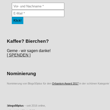
Kaffee? Bierchen?
Gerne - wir sagen danke!
[ SPENDEN ]
Nominierung
Nominierung von Blogs50plus für den
Orbanism Award 2017
in der schönen Kategorie
[
blogs50plus
– seit 2016 online,