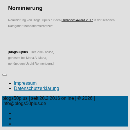
Nominierung
Nominierung von Blogs50plus für den
Orbanism Award 2017
in der schönen
Kategorie "Menschenvernetzer".
[
blogs50plus
– seit 2016 online,
gehostet bei Maria Al-Mana,
gehütet von Uschi Ronnenberg.]
Impressum
Datenschutzerklärung
blogs50plus | seit 20.2.2016 online | © 2026 |
info@blogs50plus.de