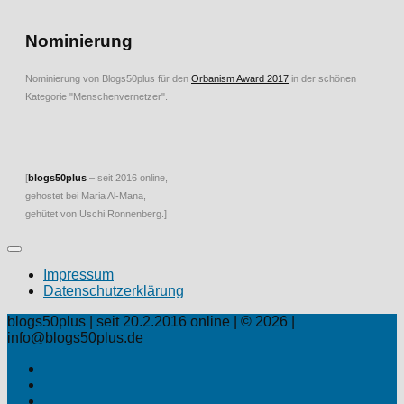
Nominierung
Nominierung von Blogs50plus für den
Orbanism Award 2017
in der schönen
Kategorie "Menschenvernetzer".
[
blogs50plus
– seit 2016 online,
gehostet bei Maria Al-Mana,
gehütet von Uschi Ronnenberg.]
Impressum
Datenschutzerklärung
blogs50plus | seit 20.2.2016 online | © 2026 |
info@blogs50plus.de