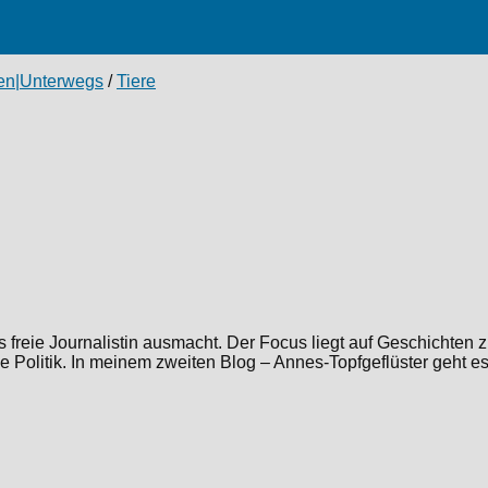
en|Unterwegs
/
Tiere
reie Journalistin ausmacht. Der Focus liegt auf Geschichten zur
die Politik. In meinem zweiten Blog – Annes-Topfgeflüster geh