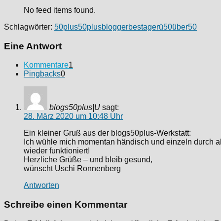
No feed items found.
Schlagwörter:
50plus
50plusblogger
bestager
ü50
über50
Eine Antwort
Kommentare
1
Pingbacks
0
blogs50plus|U
sagt:
28. März 2020 um 10:48 Uhr
Ein kleiner Gruß aus der blogs50plus-Werkstatt:
Ich wühle mich momentan händisch und einzeln durch all
wieder funktioniert!
Herzliche Grüße – und bleib gesund,
wünscht Uschi Ronnenberg
Antworten
Schreibe einen Kommentar