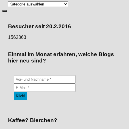
Direkt
zu
den
Kategorien
Besucher seit 20.2.2016
1562363
Einmal im Monat erfahren, welche Blogs
hier neu sind?
Kaffee? Bierchen?