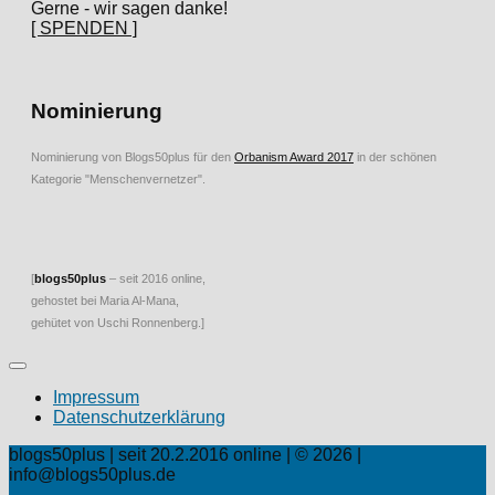
Gerne - wir sagen danke!
[ SPENDEN ]
Nominierung
Nominierung von Blogs50plus für den
Orbanism Award 2017
in der schönen
Kategorie "Menschenvernetzer".
[
blogs50plus
– seit 2016 online,
gehostet bei Maria Al-Mana,
gehütet von Uschi Ronnenberg.]
Impressum
Datenschutzerklärung
blogs50plus | seit 20.2.2016 online | © 2026 |
info@blogs50plus.de