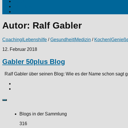
Fotos
Über uns
Produktinfos|Kooperationen
Autor:
Ralf Gabler
Coaching|Lebenshilfe
/
Gesundheit|Medizin
/
Kochen|Genieß
12. Februar 2018
Gabler 50plus Blog
Ralf Gabler über seinen Blog: Wie es der Name schon sagt geh
Blogs in der Sammlung
316