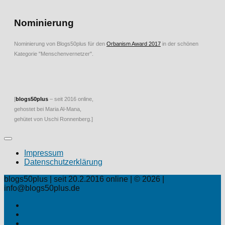
Nominierung
Nominierung von Blogs50plus für den
Orbanism Award 2017
in der schönen
Kategorie "Menschenvernetzer".
[
blogs50plus
– seit 2016 online,
gehostet bei Maria Al-Mana,
gehütet von Uschi Ronnenberg.]
Impressum
Datenschutzerklärung
blogs50plus | seit 20.2.2016 online | © 2026 |
info@blogs50plus.de